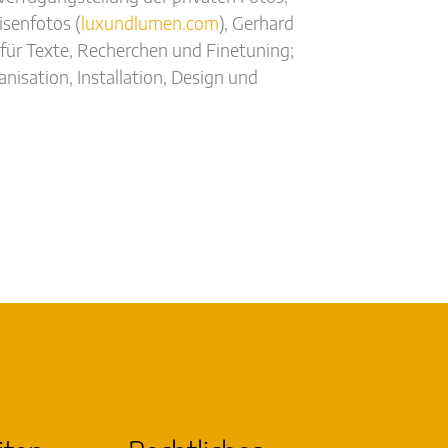
isenfotos (
luxundlumen.com
), Gerhard
 für Texte, Recherchen und Finetuning;
anisation, Installation, Design und