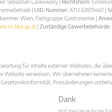
ber Sebastian Laskowsky |
Rechtsform:
Einzelun
nomiebetrieb |
UID-Nummer:
ATU 63979467 |
Si
kammer Wien, Fachgruppe Gastronomie |
Anwen
w.ris.bka.gv.at
|
Zuständige Gewerbebehörde:
ortung für Inhalte externer Websites, die übe
ere Website verweisen. Wir übernehmen keinerle
der Gesetzeskonformität. Preisänderungen vorbe
Dank
Prof. Paul Vécsei für die Zu