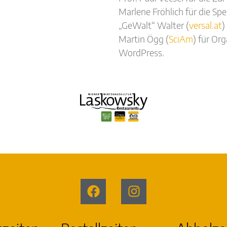
Marlene Fröhlich für die Spe
„GeWalt“ Walter (
versal.at
)
Martin Ögg (
SciAm
) für Org
WordPress.