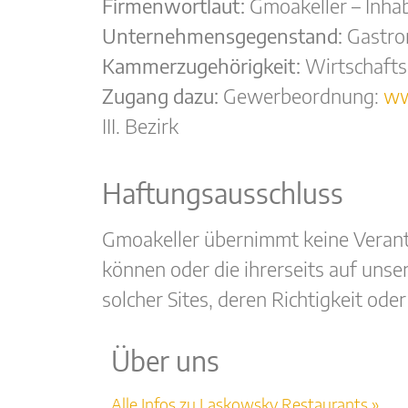
Firmenwortlaut:
Gmoakeller – Inha
Unternehmensgegenstand:
Gastro
Kammerzugehörigkeit:
Wirtschafts
Zugang dazu:
Gewerbeordnung:
ww
III. Bezirk
Haftungsausschluss
Gmoakeller übernimmt keine Verantw
können oder die ihrerseits auf uns
solcher Sites, deren Richtigkeit o
Über uns
Alle Infos zu Laskowsky Restaurants »